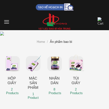
Skip
to
content
Home
/
Ấn phẩm bao bì
HỘP
MÁC
NHÃN
TÚI
GIẤY
SẢN
DÁN
GIẤY
PHẨM
2
8
2
Products
Products
Products
1
Product