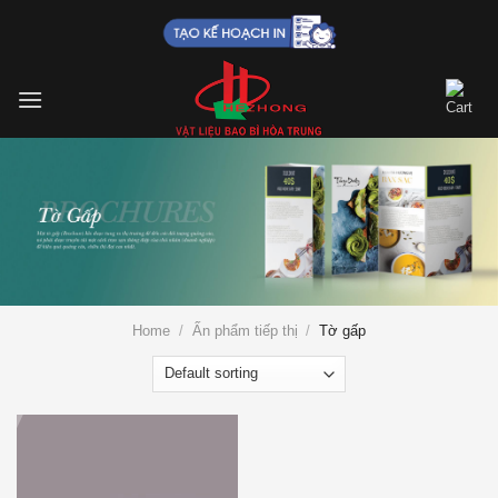
Skip
to
content
Home
/
Ấn phẩm tiếp thị
/
Tờ gấp