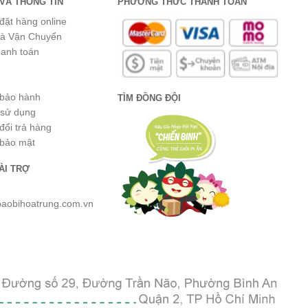
VÀ THÔNG TIN
PHƯƠNG THỨC THANH TOÁN
đặt hàng online
và Vận Chuyển
hanh toán
 bảo hành
TÌM ĐỒNG ĐỘI
 sử dụng
đổi trả hàng
 bảo mật
ÀI TRỢ
baobihoatrung.com.vn