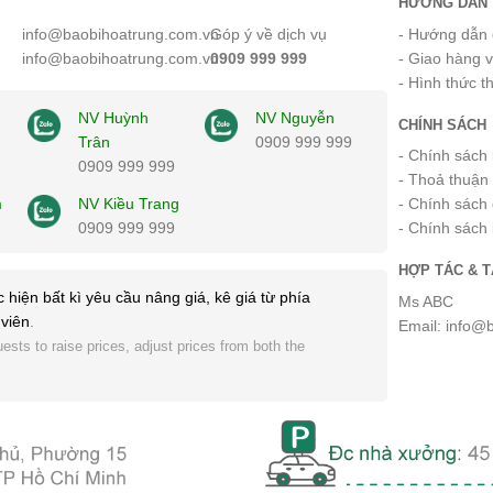
HƯỚNG DẪN 
info@baobihoatrung.com.vn
Góp ý về dịch vụ
- Hướng dẫn 
info@baobihoatrung.com.vn
0909 999 999
- Giao hàng 
- Hình thức t
NV Huỳnh
NV Nguyễn
CHÍNH SÁCH
Trân
0909 999 999
- Chính sách
0909 999 999
- Thoả thuận
m
NV Kiều Trang
- Chính sách 
0909 999 999
- Chính sách
HỢP TÁC & T
 hiện bất kì yêu cầu nâng giá, kê giá từ phía
Ms ABC
viên
.
Email: info@
ests to raise prices, adjust prices from both the