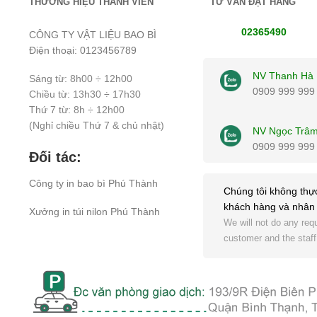
THƯƠNG HIỆU THÀNH VIÊN
TƯ VẤN ĐẶT HÀNG
02365490
CÔNG TY VẬT LIỆU BAO BÌ
Điện thoại: 0123456789
NV Thanh Hà
Sáng từ: 8h00 ÷ 12h00
0909 999 999
Chiều từ: 13h30 ÷ 17h30
Thứ 7 từ: 8h ÷ 12h00
(Nghỉ chiều Thứ 7 & chủ nhật)
NV Ngọc Trâ
0909 999 999
Đối tác:
Công ty
in bao bì
Phú Thành
Chúng tôi không thực
khách hàng và nhân 
Xưởng
in túi nilon
Phú Thành
We will not do any requ
customer and the staff