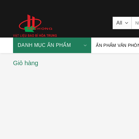
Skip
to
content
Sea
for
DANH MỤC ẤN PHẨM
ẤN PHẨM VĂN PHÒ
Giỏ hàng