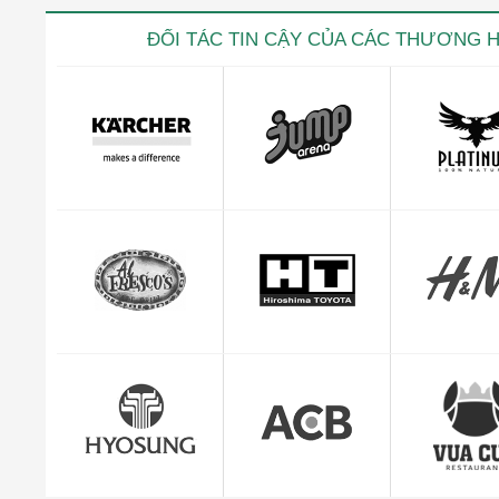
ĐỐI TÁC TIN CẬY CỦA CÁC THƯƠNG 
Lê Văn Th
CEO Giuse
"Mình cảm thấy rất yên tâm và hài lòng với dị
quản lý đơn hàng c