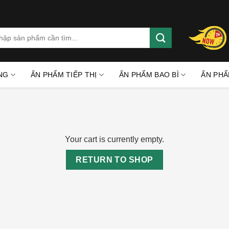
rch
:
NG
ẤN PHẨM TIẾP THỊ
ẤN PHẨM BAO BÌ
ẤN PHẨ
Your cart is currently empty.
RETURN TO SHOP