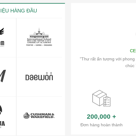
HIỆU HÀNG ĐẦU
iện
Art
CE
ch vụ chăm sóc khách hàng và hệ thống
"Thư rất ấn tượng với phong 
ủa công ty.
chúc 
200,000
+
Đơn hàng hoàn thành