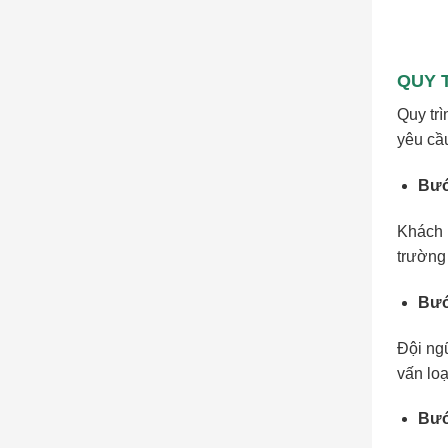
QUY 
Quy tr
yêu cầ
Bướ
Khách h
trường
Bướ
Đội ng
vấn lo
Bướ