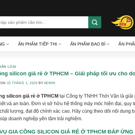
rch
:
NG
ẤN PHẨM TIẾP THỊ
ẤN PHẨM BAO BÌ
ẤN PHẨ
HÂN LOẠI
ông silicon giá rẻ ở TPHCM – Giải pháp tối ưu cho d
 ON
15 THÁNG 1, 2026
BY
ADMIN
ng silicon giá rẻ ở TPHCM
tại Công ty TNHH Thời Vận là giải 
hiệt và an toàn. Đơn vị sở hữu hệ thống máy móc hiện đại, quy 
 chất lượng, đạt độ chính xác cao. Hãy cùng theo dõi nội dung b
iúp doanh nghiệp yên tâm trải nghiệm.
 VỤ GIA CÔNG SILICON GIÁ RẺ Ở TPHCM ĐÁP ỨNG