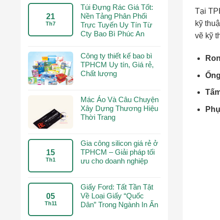
Túi Đựng Rác Giá Tốt:
Tại TP
Nền Tảng Phân Phối
21
kỹ thu
Th7
Trực Tuyến Uy Tín Từ
Cty Bao Bì Phúc An
vẽ kỹ t
Công ty thiết kế bao bì
Ron
TPHCM Uy tín, Giá rẻ,
Chất lượng
Ống 
Tấm 
Mác Áo Và Câu Chuyện
Xây Dựng Thương Hiệu
Phụ 
Thời Trang
Gia công silicon giá rẻ ở
TPHCM – Giải pháp tối
15
Th1
ưu cho doanh nghiệp
Giấy Ford: Tất Tần Tật
Về Loại Giấy “Quốc
05
Th11
Dân” Trong Ngành In Ấn