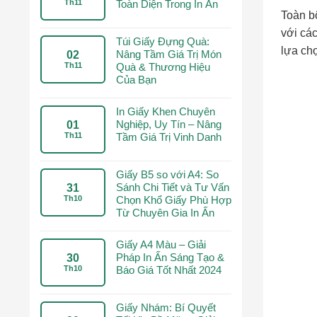
Th11
Toàn Diện Trong In Ấn
Toàn b
với cá
Túi Giấy Đựng Quà:
lựa ch
Nâng Tầm Giá Trị Món
02
Th11
Quà & Thương Hiệu
Của Bạn
In Giấy Khen Chuyên
Nghiệp, Uy Tín – Nâng
01
Th11
Tầm Giá Trị Vinh Danh
Giấy B5 so với A4: So
Sánh Chi Tiết và Tư Vấn
31
Th10
Chọn Khổ Giấy Phù Hợp
Từ Chuyên Gia In Ấn
Giấy A4 Màu – Giải
Pháp In Ấn Sáng Tạo &
30
Th10
Báo Giá Tốt Nhất 2024
Giấy Nhám: Bí Quyết