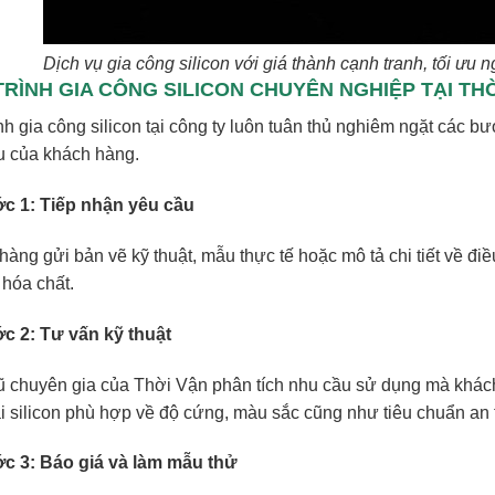
Dịch vụ gia công silicon với giá thành cạnh tranh, tối ưu
TRÌNH GIA CÔNG SILICON CHUYÊN NGHIỆP TẠI TH
ình gia công silicon tại công ty luôn tuân thủ nghiêm ngặt các
u của khách hàng.
c 1: Tiếp nhận yêu cầu
àng gửi bản vẽ kỹ thuật, mẫu thực tế hoặc mô tả chi tiết về điề
 hóa chất.
c 2: Tư vấn kỹ thuật
ũ chuyên gia của Thời Vận phân tích nhu cầu sử dụng mà khách
ại silicon phù hợp về độ cứng, màu sắc cũng như tiêu chuẩn an 
c 3: Báo giá và làm mẫu thử