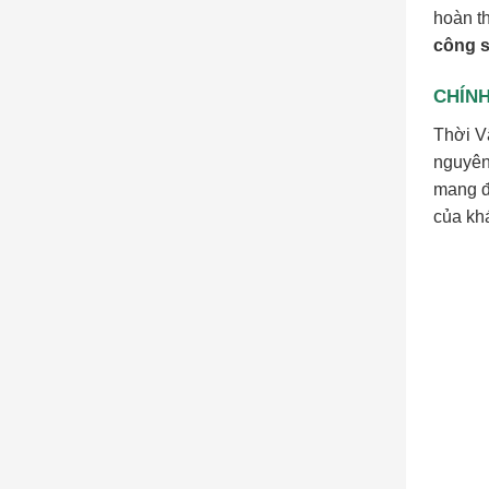
hoàn t
công s
CHÍNH
Thời Vậ
nguyên 
mang đ
của kh