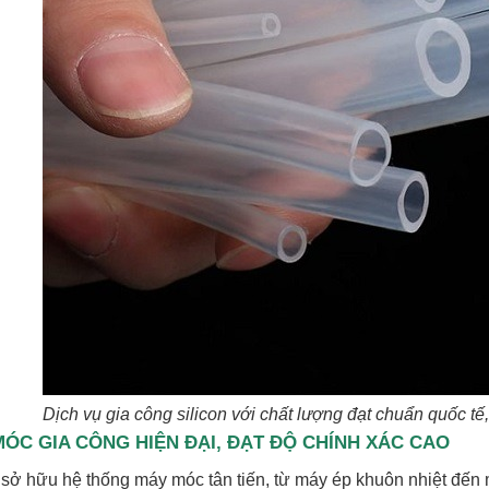
Dịch vụ gia công silicon với chất lượng đạt chuẩn quốc tế,
ÓC GIA CÔNG HIỆN ĐẠI, ĐẠT ĐỘ CHÍNH XÁC CAO
 sở hữu hệ thống máy móc tân tiến, từ máy ép khuôn nhiệt đến