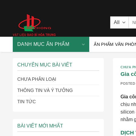
Skip
to
content
Sea
for
DANH MỤC ẤN PHẨM
ẤN PHẨM VĂN PHÒ
CHUYÊN MỤC BÀI VIẾT
CHƯA P
Gia c
CHƯA PHÂN LOẠI
POSTED
THÔNG TIN VÀ Ý TƯỞNG
Gia cô
TIN TỨC
chịu n
silicon
nhằm g
BÀI VIẾT MỚI MHẤT
DỊCH