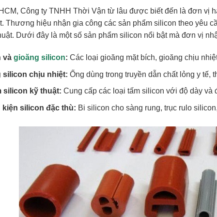
HCM, Công ty TNHH Thời Vận từ lâu được biết đến là đơn vị h
ật. Thương hiệu nhận gia công các sản phẩm silicon theo yêu c
huật. Dưới đây là một số sản phẩm silicon nổi bật mà đơn vị nh
 và
gioăng silicon
:
Các loại gioăng mặt bích, gioăng chịu nhiệt,
silicon chịu nhiệt:
Ống dùng trong truyền dẫn chất lỏng y tế, 
silicon kỹ thuật:
Cung cấp các loại tấm silicon với độ dày và 
kiện silicon đặc thù:
Bi silicon cho sàng rung, trục rulo silico