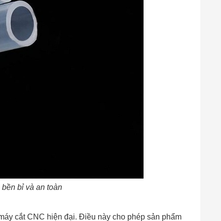
 bền bỉ và an toàn
 máy cắt CNC hiện đại. Điều này cho phép sản phẩm