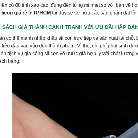
hiện có độ tinh xảo cao, đúng đến từng milimet so với bản vẽ h
ilicon giá rẻ ở TPHCM
tại đây sẽ sở hữu các sản phẩm đạt tính
 SÁCH GIÁ THÀNH CẠNH TRANH VỚI ƯU ĐÃI HẤP DẪ
n có thế mạnh nhập khẩu silicon trực tiếp và sản xuất tại chỗ. D
liệu đầu vào vào đến thành phẩm. Vì thế, chi phí phát sinh được
ến dịch vụ gia công silicon với mức giá hợp lý với chất lượng 
ách hàng.