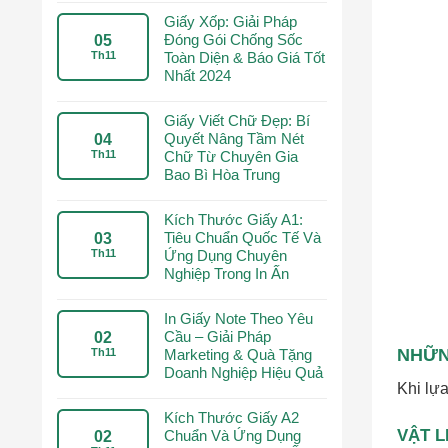
Giấy Xốp: Giải Pháp
Đóng Gói Chống Sốc
05
Th11
Toàn Diện & Báo Giá Tốt
Nhất 2024
Giấy Viết Chữ Đẹp: Bí
Quyết Nâng Tầm Nét
04
Th11
Chữ Từ Chuyên Gia
Bao Bì Hòa Trung
Kích Thước Giấy A1:
Tiêu Chuẩn Quốc Tế Và
03
Th11
Ứng Dụng Chuyên
Nghiệp Trong In Ấn
In Giấy Note Theo Yêu
Cầu – Giải Pháp
02
NHỮN
Th11
Marketing & Quà Tặng
Doanh Nghiệp Hiệu Quả
Khi lựa
Kích Thước Giấy A2
VẬT 
Chuẩn Và Ứng Dụng
02