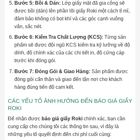
Bước 5: Bồi & Dán:
Lớp giấy mặt đã gia công sẽ
được bồi (dán) lên phần lõi giấy Roki một cách tỉ mỉ,
đảm bảo không có bọt khí và các góc cạnh vuông
vắn, sắc nét.
Bước 6: Kiểm Tra Chất Lượng (KCS):
Từng sản
phẩm sẽ được đội ngũ KCS kiểm tra kỹ lưỡng về độ
dính, độ chính xác của các chi tiết in, độ cứng cáp
trước khi đóng gói.
Bước 7: Đóng Gói & Giao Hàng:
Sản phẩm được
đóng gói cẩn thận và giao đến tận nơi cho khách
hàng đúng tiến độ cam kết.
CÁC YẾU TỐ ẢNH HƯỞNG ĐẾN BÁO GIÁ GIẤY
ROKI
Để nhận được
báo giá giấy Roki
chính xác, bạn cần
cung cấp cho chúng tôi các thông tin sau, vì đây là
những yếu tố quyết định đến chi phí cuối cùng: