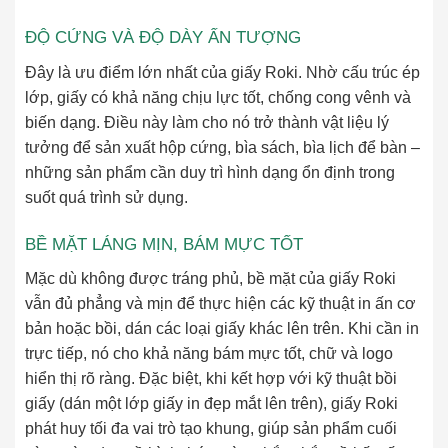
ĐỘ CỨNG VÀ ĐỘ DÀY ẤN TƯỢNG
Đây là ưu điểm lớn nhất của giấy Roki. Nhờ cấu trúc ép
lớp, giấy có khả năng chịu lực tốt, chống cong vênh và
biến dạng. Điều này làm cho nó trở thành vật liệu lý
tưởng để sản xuất hộp cứng, bìa sách, bìa lịch để bàn –
những sản phẩm cần duy trì hình dạng ổn định trong
suốt quá trình sử dụng.
BỀ MẶT LÁNG MỊN, BÁM MỰC TỐT
Mặc dù không được tráng phủ, bề mặt của giấy Roki
vẫn đủ phẳng và mịn để thực hiện các kỹ thuật in ấn cơ
bản hoặc bồi, dán các loại giấy khác lên trên. Khi cần in
trực tiếp, nó cho khả năng bám mực tốt, chữ và logo
hiển thị rõ ràng. Đặc biệt, khi kết hợp với kỹ thuật bồi
giấy (dán một lớp giấy in đẹp mắt lên trên), giấy Roki
phát huy tối đa vai trò tạo khung, giúp sản phẩm cuối