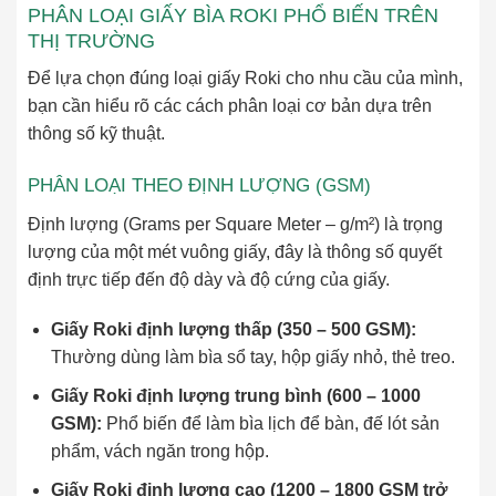
PHÂN LOẠI GIẤY BÌA ROKI PHỔ BIẾN TRÊN
THỊ TRƯỜNG
Để lựa chọn đúng loại giấy Roki cho nhu cầu của mình,
bạn cần hiểu rõ các cách phân loại cơ bản dựa trên
thông số kỹ thuật.
PHÂN LOẠI THEO ĐỊNH LƯỢNG (GSM)
Định lượng (Grams per Square Meter – g/m²) là trọng
lượng của một mét vuông giấy, đây là thông số quyết
định trực tiếp đến độ dày và độ cứng của giấy.
Giấy Roki định lượng thấp (350 – 500 GSM):
Thường dùng làm bìa sổ tay, hộp giấy nhỏ, thẻ treo.
Giấy Roki định lượng trung bình (600 – 1000
GSM):
Phổ biến để làm bìa lịch để bàn, đế lót sản
phẩm, vách ngăn trong hộp.
Giấy Roki định lượng cao (1200 – 1800 GSM trở