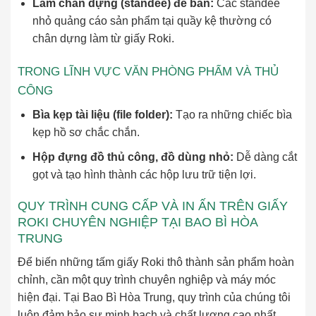
Làm chân dựng (standee) để bàn:
Các standee
nhỏ quảng cáo sản phẩm tại quầy kệ thường có
chân dựng làm từ giấy Roki.
TRONG LĨNH VỰC VĂN PHÒNG PHẨM VÀ THỦ
CÔNG
Bìa kẹp tài liệu (file folder):
Tạo ra những chiếc bìa
kẹp hồ sơ chắc chắn.
Hộp đựng đồ thủ công, đồ dùng nhỏ:
Dễ dàng cắt
gọt và tạo hình thành các hộp lưu trữ tiện lợi.
QUY TRÌNH CUNG CẤP VÀ IN ẤN TRÊN GIẤY
ROKI CHUYÊN NGHIỆP TẠI BAO BÌ HÒA
TRUNG
Để biến những tấm giấy Roki thô thành sản phẩm hoàn
chỉnh, cần một quy trình chuyên nghiệp và máy móc
hiện đại. Tại Bao Bì Hòa Trung, quy trình của chúng tôi
luôn đảm bảo sự minh bạch và chất lượng cao nhất.