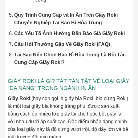
Quy Trình Cung Cấp và In Ấn Trên Giấy Roki
Chuyên Nghiệp Tại Bao Bì Hòa Trung
Các Yếu Tố Ảnh Hưởng Đến Báo Giá Giấy Roki
Câu Hỏi Thường Gặp Về Giấy Roki (FAQ)
Tại Sao Nên Chọn Bao Bì Hòa Trung Là Đối Tác
Cung Cấp Giấy Roki?
GIẤY ROKI LÀ GÌ? TẤT TẦN TẬT VỀ LOẠI GIẤY
“ĐA NĂNG” TRONG NGÀNH IN ẤN
Giấy Roki
(hay còn gọi là giấy bìa Roki, bìa cứng Roki)
là một loại giấy bìa không tráng phủ, được sản xuất
bằng cách ép nhiều lớp giấy tái chế hoặc bột giấy lại
với nhau dưới áp suất cao. Đặc điểm nhận dạng chính
của loại giấy này là độ cứng vượt trội, độ dày lớn và bề
mặt tương đối mịn màng.