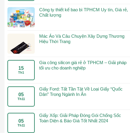
Công ty thiết kế bao bì TPHCM Uy tín, Giá rẻ,
Chất lượng
Mác Áo Và Câu Chuyện Xây Dựng Thương
Hiệu Thời Trang
Gia công silicon giá rẻ ở TPHCM – Giải pháp
tối ưu cho doanh nghiệp
15
Th1
Giấy Ford: Tất Tần Tật Về Loại Giấy “Quốc
Dân” Trong Ngành In Ấn
05
Th11
Giấy Xốp: Giải Pháp Đóng Gói Chống Sốc
Toàn Diện & Báo Giá Tốt Nhất 2024
05
Th11