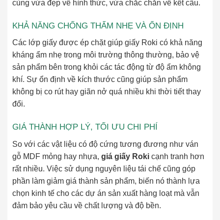
cùng vừa đẹp về hình thức, vừa chắc chắn về kết cấu.
KHẢ NĂNG CHỐNG THẤM NHẸ VÀ ỔN ĐỊNH
Các lớp giấy được ép chặt giúp giấy Roki có khả năng
kháng ẩm nhẹ trong môi trường thông thường, bảo vệ
sản phẩm bên trong khỏi các tác động từ độ ẩm không
khí. Sự ổn định về kích thước cũng giúp sản phẩm
không bị co rút hay giãn nở quá nhiều khi thời tiết thay
đổi.
GIÁ THÀNH HỢP LÝ, TỐI ƯU CHI PHÍ
So với các vật liệu có độ cứng tương đương như ván
gỗ MDF mỏng hay nhựa,
giá giấy Roki
cạnh tranh hơn
rất nhiều. Việc sử dụng nguyên liệu tái chế cũng góp
phần làm giảm giá thành sản phẩm, biến nó thành lựa
chọn kinh tế cho các dự án sản xuất hàng loạt mà vẫn
đảm bảo yêu cầu về chất lượng và độ bền.