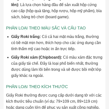
lên):
Là lựa chọn hàng đầu để sản xuất hộp cứng
cao cấp (hộp quà tặng, hộp rượu, hộp mỹ phẩm), bìa
sách, bảng trò chơi (board game).
PHÂN LOẠI THEO MÀU SẮC VÀ CẤU TẠO
Giấy Roki trắng:
Có cả hai mặt màu trắng, thường
có bề mặt mịn hơn, thích hợp cho các ứng dụng cần
tính thẩm mỹ cao hoặc in ấn trực tiếp.
Giấy Roki xám (Chipboard):
Có màu xám đặc trưng
của giấy tái chế. Đây là loại phổ biến nhất, thường
được dùng làm lõi bên trong và sẽ được bồi một lớp
giấy khác ra ngoài.
PHÂN LOẠI THEO KÍCH THƯỚC
Giấy Roki thường được cung cấp dưới dạng tờ với các
kích thước tiêu chuẩn (ví dụ: 79×109 cm, 89×119 cm)
hoặc dạng cuộn lớn để phục vụ sản xuất công nghiệp,