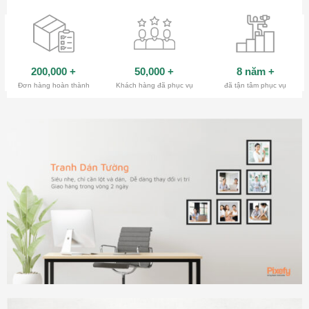
200,000
+
50,000
+
8 năm
+
Đơn hàng hoàn thành
Khách hàng đã phục vụ
đã tận tâm phục vụ