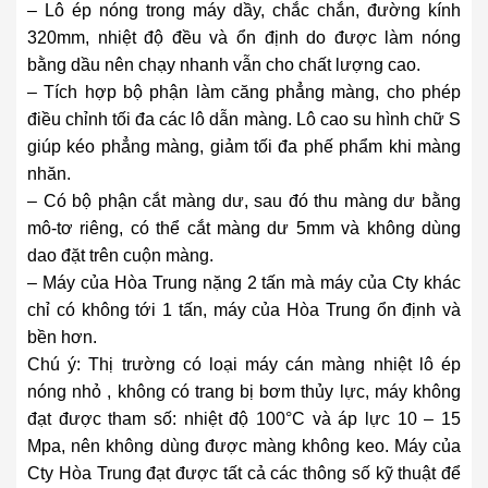
– Lô ép nóng trong máy dầy, chắc chắn, đường kính
320mm, nhiệt độ đều và ổn định do được làm nóng
bằng dầu nên chạy nhanh vẫn cho chất lượng cao.
– Tích hợp bộ phận làm căng phẳng màng, cho phép
điều chỉnh tối đa các lô dẫn màng. Lô cao su hình chữ S
giúp kéo phẳng màng, giảm tối đa phế phẩm khi màng
nhăn.
– Có bộ phận cắt màng dư, sau đó thu màng dư bằng
mô-tơ riêng, có thể cắt màng dư 5mm và không dùng
dao đặt trên cuộn màng.
– Máy của Hòa Trung nặng 2 tấn mà máy của Cty khác
chỉ có không tới 1 tấn, máy của Hòa Trung ổn định và
bền hơn.
Chú ý: Thị trường có loại máy cán màng nhiệt lô ép
nóng nhỏ , không có trang bị bơm thủy lực, máy không
đạt được tham số: nhiệt độ 100°C và áp lực 10 – 15
Mpa, nên không dùng được màng không keo. Máy của
Cty Hòa Trung đạt được tất cả các thông số kỹ thuật để