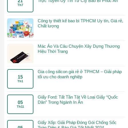
Trực Tuyến Uy Tín Từ Cty Bao Bì Phúc An
21
Th7
Công ty thiết kế bao bì TPHCM Uy tín, Giá rẻ,
Chất lượng
Mác Áo Và Câu Chuyện Xây Dựng Thương
Hiệu Thời Trang
Gia công silicon giá rẻ ở TPHCM – Giải pháp
tối ưu cho doanh nghiệp
15
Th1
Giấy Ford: Tất Tần Tật Về Loại Giấy “Quốc
Dân” Trong Ngành In Ấn
05
Th11
Giấy Xốp: Giải Pháp Đóng Gói Chống Sốc
Toàn Diện & Báo Giá Tốt Nhất 2024
05