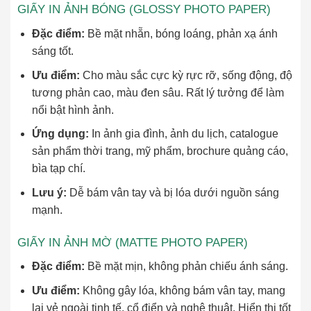
GIẤY IN ẢNH BÓNG (GLOSSY PHOTO PAPER)
Đặc điểm:
Bề mặt nhẵn, bóng loáng, phản xạ ánh
sáng tốt.
Ưu điểm:
Cho màu sắc cực kỳ rực rỡ, sống động, độ
tương phản cao, màu đen sâu. Rất lý tưởng để làm
nổi bật hình ảnh.
Ứng dụng:
In ảnh gia đình, ảnh du lịch, catalogue
sản phẩm thời trang, mỹ phẩm, brochure quảng cáo,
bìa tạp chí.
Lưu ý:
Dễ bám vân tay và bị lóa dưới nguồn sáng
mạnh.
GIẤY IN ẢNH MỜ (MATTE PHOTO PAPER)
Đặc điểm:
Bề mặt mịn, không phản chiếu ánh sáng.
Ưu điểm:
Không gây lóa, không bám vân tay, mang
lại vẻ ngoài tinh tế, cổ điển và nghệ thuật. Hiển thị tốt