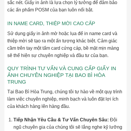
sắc nét. Giấy in ảnh là lựa chọn lý tưởng để đảm bảo
các ấn phẩm POSM của bạn luôn nổi bật.
IN NAME CARD, THIỆP MỜI CAO CẤP
Sử dụng giấy in ảnh mờ hoặc lụa để in name card và
thiệp mời sẽ tạo ra một ấn tượng khác biệt. Cảm giác
cầm trên tay một tấm card cứng cáp, bề mặt mịn màng
sẽ thể hiện sự chuyên nghiệp và đầu tư của bạn.
QUY TRÌNH TƯ VẤN VÀ CUNG CẤP GIẤY IN
ẢNH CHUYÊN NGHIỆP TẠI BAO BÌ HÒA
TRUNG
Tại Bao Bì Hòa Trung, chúng tôi tự hào về một quy trình
làm việc chuyên nghiệp, minh bạch và luôn đặt lợi ích
của khách hàng lên hàng đầu.
Tiếp Nhận Yêu Cầu & Tư Vấn Chuyên Sâu:
Đội
ngũ chuyên gia của chúng tôi sẽ lắng nghe kỹ lưỡng