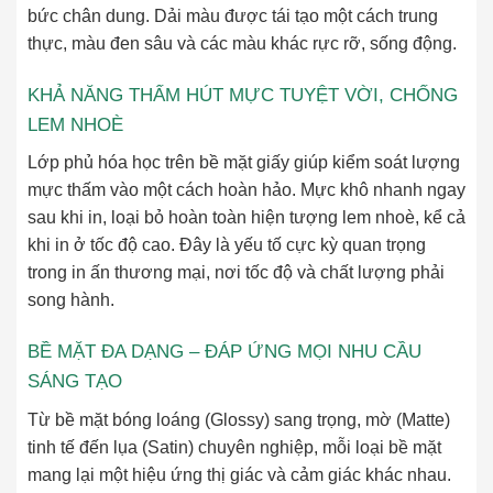
bức chân dung. Dải màu được tái tạo một cách trung
thực, màu đen sâu và các màu khác rực rỡ, sống động.
KHẢ NĂNG THẤM HÚT MỰC TUYỆT VỜI, CHỐNG
LEM NHOÈ
Lớp phủ hóa học trên bề mặt giấy giúp kiểm soát lượng
mực thấm vào một cách hoàn hảo. Mực khô nhanh ngay
sau khi in, loại bỏ hoàn toàn hiện tượng lem nhoè, kể cả
khi in ở tốc độ cao. Đây là yếu tố cực kỳ quan trọng
trong in ấn thương mại, nơi tốc độ và chất lượng phải
song hành.
BỀ MẶT ĐA DẠNG – ĐÁP ỨNG MỌI NHU CẦU
SÁNG TẠO
Từ bề mặt bóng loáng (Glossy) sang trọng, mờ (Matte)
tinh tế đến lụa (Satin) chuyên nghiệp, mỗi loại bề mặt
mang lại một hiệu ứng thị giác và cảm giác khác nhau.