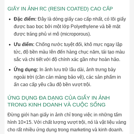
GIẤY IN ẢNH RC (RESIN COATED) CAO CẤP
Đặc điểm:
Đây là dòng giấy cao cấp nhất, có lõi giấy
được bao bọc bởi một lớp Polyethylene và bề mặt
được tráng phủ vi mô (microporous).
Ưu điểm:
Chống nước tuyệt đối, khô mực ngay lập
tức, độ bền màu lên đến hàng chục năm, tái tạo màu
sắc và chi tiết với độ chính xác gần như hoàn hảo.
Ứng dụng:
In ảnh lưu trữ lâu dài, ảnh trưng bày
ngoài trời (cần cán màng bảo vệ), các sản phẩm in
ấn cao cấp yêu cầu độ bền vượt trội.
ỨNG DỤNG ĐA DẠNG CỦA GIẤY IN ẢNH
TRONG KINH DOANH VÀ CUỘC SỐNG
Đừng giới hạn giấy in ảnh chỉ trong việc in những tấm
hình 10×15. Với chất lượng vượt trội, nó là vật liệu vàng
cho rất nhiều ứng dụng trong marketing và kinh doanh.