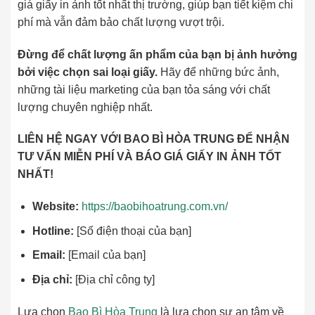
giá giấy in ảnh tốt nhất thị trường, giúp bạn tiết kiệm chi
phí mà vẫn đảm bảo chất lượng vượt trội.
Đừng để chất lượng ấn phẩm của bạn bị ảnh hưởng
bởi việc chọn sai loại giấy.
Hãy để những bức ảnh,
những tài liệu marketing của bạn tỏa sáng với chất
lượng chuyên nghiệp nhất.
LIÊN HỆ NGAY VỚI BAO BÌ HÒA TRUNG ĐỂ NHẬN
TƯ VẤN MIỄN PHÍ VÀ BÁO GIÁ GIẤY IN ẢNH TỐT
NHẤT!
Website:
https://baobihoatrung.com.vn/
Hotline:
[Số điện thoại của bạn]
Email:
[Email của bạn]
Địa chỉ:
[Địa chỉ công ty]
Lựa chọn
Bao Bì Hòa Trung
là lựa chọn sự an tâm về