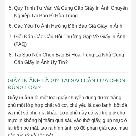
Quy Trình Tư Vấn Và Cung Cấp Giấy In Ảnh Chuyên
Nghiệp Tại Bao Bì Hòa Trung
Các Yếu Tố Ảnh Hưởng Đến Báo Giá Giấy In Ảnh
Giải Đáp Các Câu Hỏi Thường Gặp Về Giấy In Ảnh
(FAQ)
Tại Sao Nên Chọn Bao Bì Hòa Trung Là Nhà Cung
Cấp Giấy In Ảnh Uy Tín?
GIẤY IN ẢNH LÀ GÌ? TẠI SAO CẦN LỰA CHỌN
ĐÚNG LOẠI?
Giấy in ảnh
là một loại giấy chuyên dụng được tráng
phủ một lớp hợp chất vô cơ, chủ yếu là cao lanh, bột đá
và một số phụ gia khác. Lớp phủ này có vai trò giữ cho
mực in không bị thấm quá sâu vào thớ giấy, giúp mực ở
lại trên bề mặt, tạo ra hình ảnh có độ phân giải cao, màu
sắc rực rỡ và sắc nét.