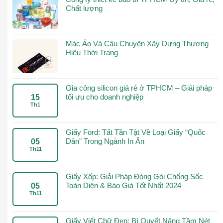
Chất lượng
Mác Áo Và Câu Chuyện Xây Dựng Thương
Hiệu Thời Trang
Gia công silicon giá rẻ ở TPHCM – Giải pháp
tối ưu cho doanh nghiệp
15
Th1
Giấy Ford: Tất Tần Tật Về Loại Giấy “Quốc
Dân” Trong Ngành In Ấn
05
Th11
Giấy Xốp: Giải Pháp Đóng Gói Chống Sốc
Toàn Diện & Báo Giá Tốt Nhất 2024
05
Th11
Giấy Viết Chữ Đẹp: Bí Quyết Nâng Tầm Nét