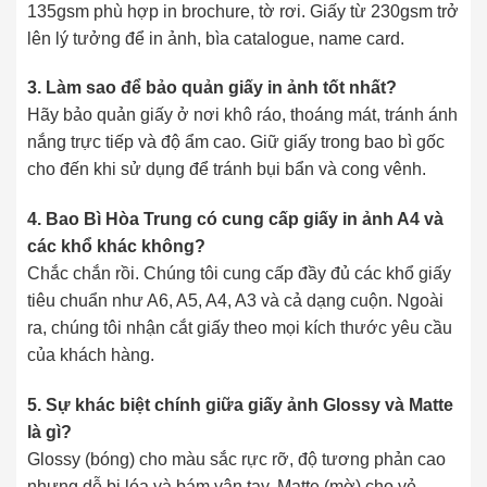
135gsm phù hợp in brochure, tờ rơi. Giấy từ 230gsm trở
lên lý tưởng để in ảnh, bìa catalogue, name card.
3. Làm sao để bảo quản giấy in ảnh tốt nhất?
Hãy bảo quản giấy ở nơi khô ráo, thoáng mát, tránh ánh
nắng trực tiếp và độ ẩm cao. Giữ giấy trong bao bì gốc
cho đến khi sử dụng để tránh bụi bẩn và cong vênh.
4. Bao Bì Hòa Trung có cung cấp giấy in ảnh A4 và
các khổ khác không?
Chắc chắn rồi. Chúng tôi cung cấp đầy đủ các khổ giấy
tiêu chuẩn như A6, A5, A4, A3 và cả dạng cuộn. Ngoài
ra, chúng tôi nhận cắt giấy theo mọi kích thước yêu cầu
của khách hàng.
5. Sự khác biệt chính giữa giấy ảnh Glossy và Matte
là gì?
Glossy (bóng) cho màu sắc rực rỡ, độ tương phản cao
nhưng dễ bị lóa và bám vân tay. Matte (mờ) cho vẻ