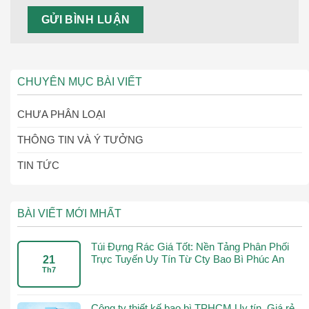
CHUYÊN MỤC BÀI VIẾT
CHƯA PHÂN LOẠI
THÔNG TIN VÀ Ý TƯỞNG
TIN TỨC
BÀI VIẾT MỚI MHẤT
Túi Đựng Rác Giá Tốt: Nền Tảng Phân Phối
Trực Tuyến Uy Tín Từ Cty Bao Bì Phúc An
21
Th7
Công ty thiết kế bao bì TPHCM Uy tín, Giá rẻ,