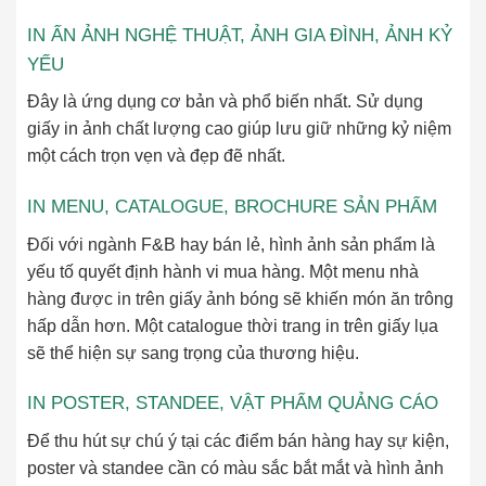
IN ẤN ẢNH NGHỆ THUẬT, ẢNH GIA ĐÌNH, ẢNH KỶ
YẾU
Đây là ứng dụng cơ bản và phổ biến nhất. Sử dụng
giấy in ảnh chất lượng cao giúp lưu giữ những kỷ niệm
một cách trọn vẹn và đẹp đẽ nhất.
IN MENU, CATALOGUE, BROCHURE SẢN PHẨM
Đối với ngành F&B hay bán lẻ, hình ảnh sản phẩm là
yếu tố quyết định hành vi mua hàng. Một menu nhà
hàng được in trên giấy ảnh bóng sẽ khiến món ăn trông
hấp dẫn hơn. Một catalogue thời trang in trên giấy lụa
sẽ thể hiện sự sang trọng của thương hiệu.
IN POSTER, STANDEE, VẬT PHẨM QUẢNG CÁO
Để thu hút sự chú ý tại các điểm bán hàng hay sự kiện,
poster và standee cần có màu sắc bắt mắt và hình ảnh