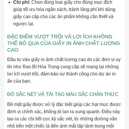
Chi phí:
Chọn đúng loại giấy cho đúng mục đích
giúp tối ưu hóa ngân sách, tránh lãng phí khi dùng
giấy cao cấp cho các ấn phẩm không cần thiết và
ngược lại.
ĐẶC ĐIỂM VƯỢT TRỘI VÀ LỢI ÍCH KHÔNG
THỂ BỎ QUA CỦA GIẤY IN ẢNH CHẤT LƯỢNG
CAO
Đầu tư vào giấy in ảnh chất lượng cao do các đơn vị uy
tín như Bao Bì Hòa Trung cung cấp sẽ mang lại những
lợi ích vượt trội, đảm bảo sự thành công cho dự án in
ấn của bạn.
ĐỘ SẮC NÉT VÀ TÁI TẠO MÀU SẮC CHÂN THỰC
Bề mặt giấy được xử lý đặc biệt giúp các hạt mực được
định vị chính xác, không bị lan ra xung quanh. Điều này
tạo ra các chi tiết cực kỳ sắc nét, từ những đường vân
nhỏ trên một chiếc lá đến ánh mắt lấp lánh trong một