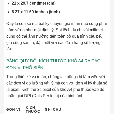
21 x 29.7 centimet (cm)
8.27 x 11.69 inches (inch)
Đây là con số mà bất kỳ chuyên gia in ấn nào cũng phải
nắm vững như một định lý. Sai lệch dù chỉ vài milimet
cũng có thể ảnh hưởng đến toàn bộ quá trình cắt, bế,
gia công sau in, đặc biệt với các đơn hàng số lượng
lớn.
BẢNG QUY ĐỔI KÍCH THƯỚC KHỔ A4 RA CÁC
ĐƠN VỊ PHỔ BIẾN
Trong thiết kế và in ấn, chúng ta không chỉ làm việc với
các đơn vị đo lường vật lý mà còn với đơn vị kỹ thuật số
là pixel. Kích thước pixel của khổ A4 phụ thuộc vào độ
phân giải DPI (Dots Per Inch) của hình ảnh.
KÍCH
ĐƠN VỊ
GHI CHÚ
THƯỚC