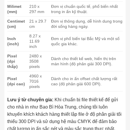
Milimet
210 x
Đơn vị chuẩn quốc tế, phổ biến nhất
(mm)
297 mm
trong in ấn kỹ thuật.
Centimet
21 x 29.7
Đơn vị thông dụng, dễ hình dung trong
(cm)
cm
đời sống hàng ngày.
8.27 x
Inch
Đơn vị phổ biến tại Bắc Mỹ và một số
11.69
(inch)
quốc gia khác.
inch
Pixel
2480 x
Dành cho thiết kế web, hiển thị trên
(dpi
3508
màn hình (độ phân giải 300 DPI).
thấp)
pixels
4960 x
Pixel
Dành cho in ấn offset chất lượng rất
7016
(dpi cao)
cao (độ phân giải 600 DPI).
pixels
Lưu ý từ chuyên gia:
Khi chuẩn bị file thiết kế để gửi
cho nhà in như Bao Bì Hòa Trung, chúng tôi luôn
khuyến khích khách hàng thiết lập file ở độ phân giải tối
thiểu 300 DPI và sử dụng hệ màu CMYK để đảm bảo
chất lượng in ấn sắc nét và màu sắc trung thực nhất.