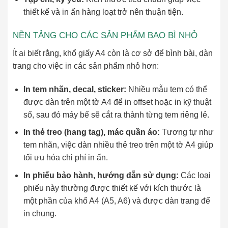
thiết kế và in ấn hàng loạt trở nên thuận tiện.
NỀN TẢNG CHO CÁC SẢN PHẨM BAO BÌ NHỎ
Ít ai biết rằng, khổ giấy A4 còn là cơ sở để bình bài, dàn
trang cho việc in các sản phẩm nhỏ hơn:
In tem nhãn, decal, sticker:
Nhiều mẫu tem có thể
được dàn trên một tờ A4 để in offset hoặc in kỹ thuật
số, sau đó máy bế sẽ cắt ra thành từng tem riêng lẻ.
In thẻ treo (hang tag), mác quần áo:
Tương tự như
tem nhãn, việc dàn nhiều thẻ treo trên một tờ A4 giúp
tối ưu hóa chi phí in ấn.
In phiếu bảo hành, hướng dẫn sử dụng:
Các loại
phiếu này thường được thiết kế với kích thước là
một phần của khổ A4 (A5, A6) và được dàn trang để
in chung.