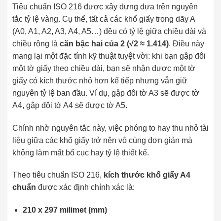
Tiêu chuẩn ISO 216 được xây dựng dựa trên nguyên
tắc tỷ lệ vàng. Cụ thể, tất cả các khổ giấy trong dãy A
(A0, A1, A2, A3, A4, A5…) đều có tỷ lệ giữa chiều dài và
chiều rộng là
căn bậc hai của 2 (√2 ≈ 1.414)
. Điều này
mang lại một đặc tính kỹ thuật tuyệt vời: khi bạn gập đôi
một tờ giấy theo chiều dài, bạn sẽ nhận được một tờ
giấy có kích thước nhỏ hơn kế tiếp nhưng vẫn giữ
nguyên tỷ lệ ban đầu. Ví dụ, gập đôi tờ A3 sẽ được tờ
A4, gập đôi tờ A4 sẽ được tờ A5.
Chính nhờ nguyên tắc này, việc phóng to hay thu nhỏ tài
liệu giữa các khổ giấy trở nên vô cùng đơn giản mà
không làm mất bố cục hay tỷ lệ thiết kế.
Theo tiêu chuẩn ISO 216,
kích thước khổ giấy A4
chuẩn
được xác định chính xác là:
210 x 297 milimet (mm)