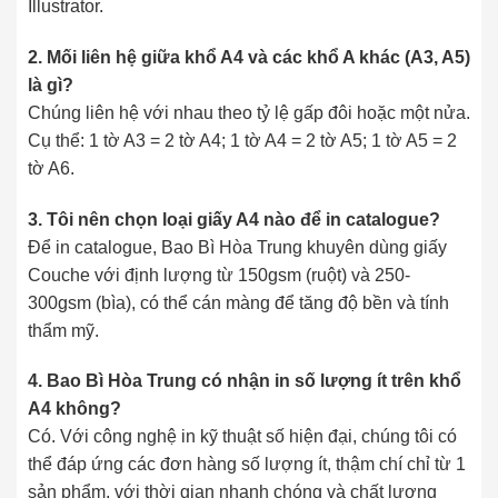
Illustrator.
2. Mối liên hệ giữa khổ A4 và các khổ A khác (A3, A5)
là gì?
Chúng liên hệ với nhau theo tỷ lệ gấp đôi hoặc một nửa.
Cụ thể: 1 tờ A3 = 2 tờ A4; 1 tờ A4 = 2 tờ A5; 1 tờ A5 = 2
tờ A6.
3. Tôi nên chọn loại giấy A4 nào để in catalogue?
Để in catalogue, Bao Bì Hòa Trung khuyên dùng giấy
Couche với định lượng từ 150gsm (ruột) và 250-
300gsm (bìa), có thể cán màng để tăng độ bền và tính
thẩm mỹ.
4. Bao Bì Hòa Trung có nhận in số lượng ít trên khổ
A4 không?
Có. Với công nghệ in kỹ thuật số hiện đại, chúng tôi có
thể đáp ứng các đơn hàng số lượng ít, thậm chí chỉ từ 1
sản phẩm, với thời gian nhanh chóng và chất lượng