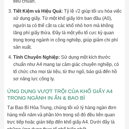
tiêu chuẩn.
Tiết Kiệm và Hiệu Quả:
Tỷ lệ √2 giúp tối ưu hóa việc
sử dụng giấy. Từ một khổ giấy lớn ban đầu (A0),
người ta có thể cắt ra các khổ nhỏ hơn mà không
lãng phí giấy thừa. Đây là một yếu tố cực kỳ quan
trọng trong ngành in công nghiệp, giúp giảm chi phí
sản xuất.
Tính Chuyên Nghiệp:
Sử dụng một kích thước
chuẩn như A4 mang lại cảm giác chuyên nghiệp, có
tổ chức cho mọi tài liệu, từ thư ngỏ, báo giá đến hồ
sơ năng lực công ty.
ỨNG DỤNG VƯỢT TRỘI CỦA KHỔ GIẤY A4
TRONG NGÀNH IN ẤN & BAO BÌ
Tại Bao Bì Hòa Trung, chúng tôi xử lý hàng ngàn đơn
hàng mỗi năm và phần lớn trong số đó đều liên quan
trực tiếp hoặc gián tiếp đến khổ giấy A4. Dưới đây là