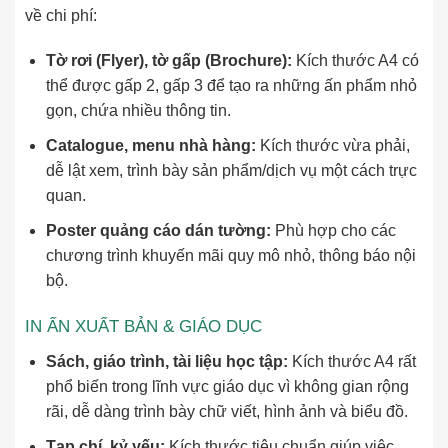
về chi phí:
Tờ rơi (Flyer), tờ gấp (Brochure):
Kích thước A4 có
thể được gấp 2, gấp 3 để tạo ra những ấn phẩm nhỏ
gọn, chứa nhiều thông tin.
Catalogue, menu nhà hàng:
Kích thước vừa phải,
dễ lật xem, trình bày sản phẩm/dịch vụ một cách trực
quan.
Poster quảng cáo dán tường:
Phù hợp cho các
chương trình khuyến mãi quy mô nhỏ, thông báo nội
bộ.
IN ẤN XUẤT BẢN & GIÁO DỤC
Sách, giáo trình, tài liệu học tập:
Kích thước A4 rất
phổ biến trong lĩnh vực giáo dục vì không gian rộng
rãi, dễ dàng trình bày chữ viết, hình ảnh và biểu đồ.
Tạp chí, kỷ yếu:
Kích thước tiêu chuẩn giúp việc