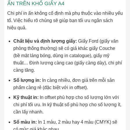
ẤN TRÊN KHỔ GIẤY A4
Chi phí in ấn không cố định mà phụ thuộc vào nhiều yếu
tố. Việc hiểu rõ chúng sẽ giúp bạn tối ưu ngân sách
hiệu quả.
Chất liệu và định lượng giấy:
Giấy Ford (giấy văn
phòng thông thường) sẽ có giá khác giấy Couche
(bề mặt láng bóng, dùng in catalogue), giấy mỹ
thuật… Định lượng càng cao (giấy càng dày), chi phí
càng tăng.
Số lượng in:
In càng nhiều, đơn giá trên mỗi sản
phẩm càng rẻ (đặc biệt với in offset).
Kỹ thuật in:
In offset phù hợp cho số lượng lớn với
chi phí tối ưu. In kỹ thuật số phù hợp cho số lượng ít,
cần lấy nhanh.
Số màu in:
In 1 màu, 2 màu hay 4 màu (CMYK) sẽ
có mức giá khác nhau.