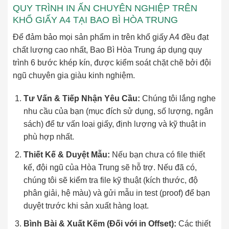
QUY TRÌNH IN ẤN CHUYÊN NGHIỆP TRÊN
KHỔ GIẤY A4 TẠI BAO BÌ HÒA TRUNG
Để đảm bảo mọi sản phẩm in trên khổ giấy A4 đều đạt
chất lượng cao nhất, Bao Bì Hòa Trung áp dụng quy
trình 6 bước khép kín, được kiểm soát chặt chẽ bởi đội
ngũ chuyên gia giàu kinh nghiệm.
Tư Vấn & Tiếp Nhận Yêu Cầu:
Chúng tôi lắng nghe
nhu cầu của bạn (mục đích sử dụng, số lượng, ngân
sách) để tư vấn loại giấy, định lượng và kỹ thuật in
phù hợp nhất.
Thiết Kế & Duyệt Mẫu:
Nếu bạn chưa có file thiết
kế, đội ngũ của Hòa Trung sẽ hỗ trợ. Nếu đã có,
chúng tôi sẽ kiểm tra file kỹ thuật (kích thước, độ
phân giải, hệ màu) và gửi mẫu in test (proof) để bạn
duyệt trước khi sản xuất hàng loạt.
Bình Bài & Xuất Kẽm (Đối với in Offset):
Các thiết