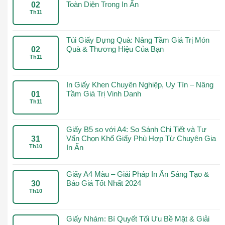
Toàn Diện Trong In Ấn
02
Th11
Túi Giấy Đựng Quà: Nâng Tầm Giá Trị Món
Quà & Thương Hiệu Của Bạn
02
Th11
In Giấy Khen Chuyên Nghiệp, Uy Tín – Nâng
Tầm Giá Trị Vinh Danh
01
Th11
Giấy B5 so với A4: So Sánh Chi Tiết và Tư
Vấn Chọn Khổ Giấy Phù Hợp Từ Chuyên Gia
31
Th10
In Ấn
Giấy A4 Màu – Giải Pháp In Ấn Sáng Tạo &
Báo Giá Tốt Nhất 2024
30
Th10
Giấy Nhám: Bí Quyết Tối Ưu Bề Mặt & Giải