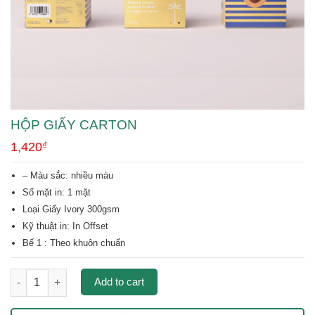
HỘP GIẤY CARTON
1,420
₫
– Màu sắc: nhiều màu
Số mặt in: 1 mặt
Loại Giấy Ivory 300gsm
Kỹ thuật in:
In Offset
Bế 1 : Theo khuôn chuẩn
Hộp giấy Carton quantity
Add to cart