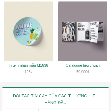
In tem nhãn mẫu M1838
Catalogue tiêu chuẩn
126
₫
50,000
₫
ĐỐI TÁC TIN CẬY CỦA CÁC THƯƠNG HIỆU
HÀNG ĐẦU