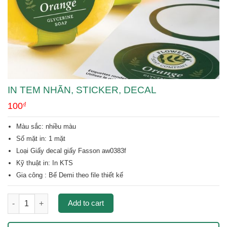
IN TEM NHÃN, STICKER, DECAL
100
₫
Màu sắc: nhiều màu
Số mặt in: 1 mặt
Loại Giấy decal giấy Fasson aw0383f
Kỹ thuật in:
In KTS
Gia công : Bế Demi theo file thiết kế
In tem nhãn, sticker, decal quantity
Add to cart