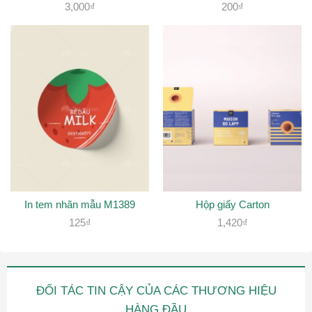
3,000
₫
200
₫
In tem nhãn mẫu M1389
Hộp giấy Carton
125
₫
1,420
₫
ĐỐI TÁC TIN CẬY CỦA CÁC THƯƠNG HIỆU
HÀNG ĐẦU