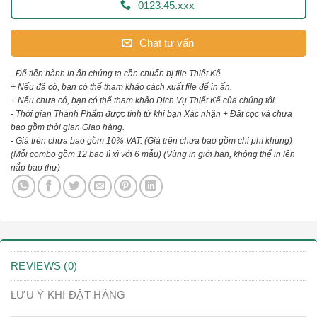
0123.45.xxx
Chat tư vấn
- Để tiến hành in ấn chúng ta cần chuẩn bị file Thiết Kế
+ Nếu đã có, bạn có thể tham khảo cách xuất file để in ấn.
+ Nếu chưa có, bạn có thể tham khảo Dịch Vụ Thiết Kế của chúng tôi.
- Thời gian Thành Phẩm được tính từ khi bạn Xác nhận + Đặt cọc và chưa
bao gồm thời gian Giao hàng.
- Giá trên chưa bao gồm 10% VAT.
(Giá trên chưa bao gồm chi phí khung)
(Mỗi combo gồm 12 bao lì xì với 6 mẫu)
(Vùng in giới hạn, không thể in lên
nắp bao thư)
REVIEWS (0)
LƯU Ý KHI ĐẶT HÀNG