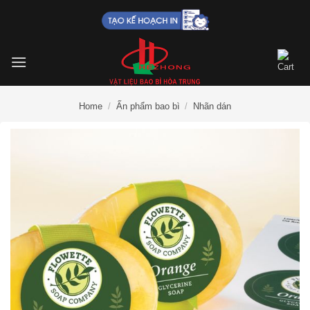
Skip
to
content
Home
/
Ấn phẩm bao bì
/
Nhãn dán