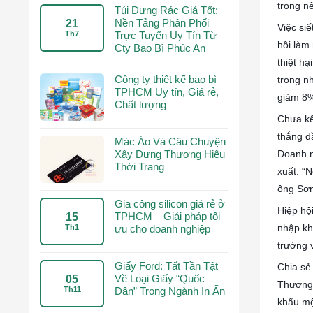
trọng n
Túi Đựng Rác Giá Tốt:
Nền Tảng Phân Phối
21
Việc si
Th7
Trực Tuyến Uy Tín Từ
hồi làm
Cty Bao Bì Phúc An
thiệt h
Công ty thiết kế bao bì
trong n
TPHCM Uy tín, Giá rẻ,
giảm 8%
Chất lượng
Chưa kể
thắng d
Mác Áo Và Câu Chuyện
Doanh n
Xây Dựng Thương Hiệu
Thời Trang
xuất. “
ông Sơn
Gia công silicon giá rẻ ở
Hiệp hộ
TPHCM – Giải pháp tối
15
nhập khẩ
Th1
ưu cho doanh nghiệp
trường 
Giấy Ford: Tất Tần Tật
Chia sẻ
Về Loại Giấy “Quốc
05
Thương)
Th11
Dân” Trong Ngành In Ấn
khẩu một