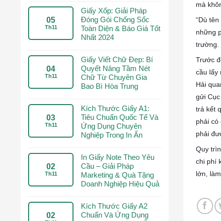
mà khôn
Giấy Xốp: Giải Pháp
Đóng Gói Chống Sốc
“Dù tên 
05
Th11
Toàn Diện & Báo Giá Tốt
những p
Nhất 2024
trường.
Giấy Viết Chữ Đẹp: Bí
Trước đ
Quyết Nâng Tầm Nét
04
cầu lấy
Th11
Chữ Từ Chuyên Gia
Hải qua
Bao Bì Hòa Trung
gửi Cục
Kích Thước Giấy A1:
trả kết
Tiêu Chuẩn Quốc Tế Và
03
phải có
Th11
Ứng Dụng Chuyên
phải đư
Nghiệp Trong In Ấn
Quy trìn
In Giấy Note Theo Yêu
chi phí
Cầu – Giải Pháp
02
lớn, là
Th11
Marketing & Quà Tặng
Doanh Nghiệp Hiệu Quả
Kích Thước Giấy A2
Chuẩn Và Ứng Dụng
02