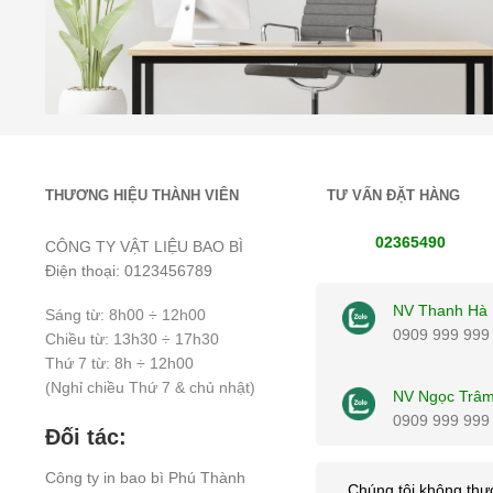
THƯƠNG HIỆU THÀNH VIÊN
TƯ VẤN ĐẶT HÀNG
02365490
CÔNG TY VẬT LIỆU BAO BÌ
Điện thoại: 0123456789
NV Thanh Hà
Sáng từ: 8h00 ÷ 12h00
0909 999 999
Chiều từ: 13h30 ÷ 17h30
Thứ 7 từ: 8h ÷ 12h00
(Nghỉ chiều Thứ 7 & chủ nhật)
NV Ngọc Trâ
0909 999 999
Đối tác:
Công ty
in bao bì
Phú Thành
Chúng tôi không thực