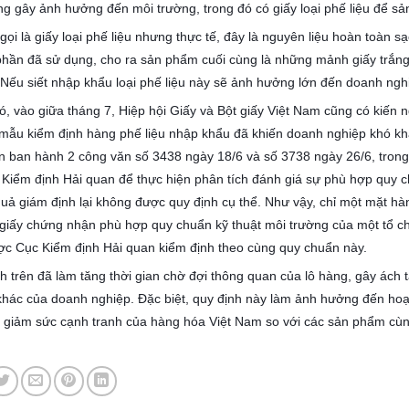
g gây ảnh hưởng đến môi trường, trong đó có giấy loại phế liệu để sản
gọi là giấy loại phế liệu nhưng thực tế, đây là nguyên liệu hoàn toàn sạc
hần đã sử dụng, cho ra sản phẩm cuối cùng là những mảnh giấy trắng
 Nếu siết nhập khẩu loại phế liệu này sẽ ảnh hưởng lớn đến doanh nghi
ó, vào giữa tháng 7, Hiệp hội Giấy và Bột giấy Việt Nam cũng có kiến
 mẫu kiểm định hàng phế liệu nhập khẩu đã khiến doanh nghiệp khó khă
n ban hành 2 công văn số 3438 ngày 18/6 và số 3738 ngày 26/6, trong
 Kiểm định Hải quan để thực hiện phân tích đánh giá sự phù hợp quy ch
 quả giám định lại không được quy định cụ thể. Như vậy, chỉ một mặt h
 giấy chứng nhận phù hợp quy chuẩn kỹ thuật môi trường của một tổ ch
ợc Cục Kiểm định Hải quan kiểm định theo cùng quy chuẩn này.
h trên đã làm tăng thời gian chờ đợi thông quan của lô hàng, gây ách t
 khác của doanh nghiệp. Đặc biệt, quy định này làm ảnh hưởng đến hoạ
m giảm sức cạnh tranh của hàng hóa Việt Nam so với các sản phẩm cùng