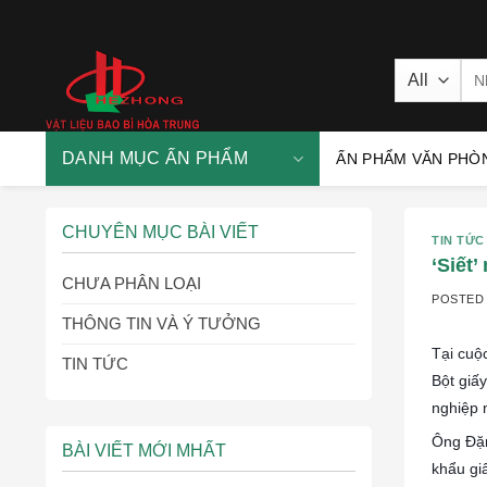
Skip
to
content
Sea
for
DANH MỤC ẤN PHẨM
ẤN PHẨM VĂN PHÒ
CHUYÊN MỤC BÀI VIẾT
TIN TỨC
‘Siết
CHƯA PHÂN LOẠI
POSTED
THÔNG TIN VÀ Ý TƯỞNG
Tại cuộ
TIN TỨC
Bột giấ
nghiệp 
Ông Đặn
BÀI VIẾT MỚI MHẤT
khẩu gi