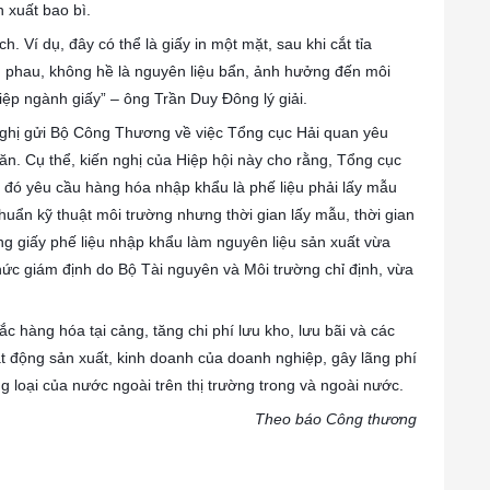
 xuất bao bì.
h. Ví dụ, đây có thể là giấy in một mặt, sau khi cắt tỉa
 phau, không hề là nguyên liệu bẩn, ảnh hưởng đến môi
ệp ngành giấy” – ông Trần Duy Đông lý giải.
 nghị gửi Bộ Công Thương về việc Tổng cục Hải quan yêu
n. Cụ thể, kiến nghị của Hiệp hội này cho rằng, Tổng cục
 đó yêu cầu hàng hóa nhập khẩu là phế liệu phải lấy mẫu
uẩn kỹ thuật môi trường nhưng thời gian lấy mẫu, thời gian
àng giấy phế liệu nhập khẩu làm nguyên liệu sản xuất vừa
ức giám định do Bộ Tài nguyên và Môi trường chỉ định, vừa
ắc hàng hóa tại cảng, tăng chi phí lưu kho, lưu bãi và các
t động sản xuất, kinh doanh của doanh nghiệp, gây lãng phí
 loại của nước ngoài trên thị trường trong và ngoài nước.
Theo báo Công thương