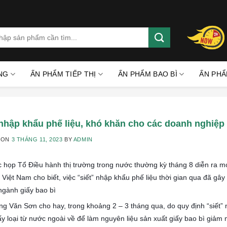
rch
:
NG
ẤN PHẨM TIẾP THỊ
ẤN PHẨM BAO BÌ
ẤN PHẨ
’ nhập khẩu phế liệu, khó khăn cho các doanh nghiệp
 ON
3 THÁNG 11, 2023
BY
ADMIN
c họp Tổ Điều hành thị trường trong nước thường kỳ tháng 8 diễn ra m
y Việt Nam cho biết, việc “siết” nhập khẩu phế liệu thời gian qua đã g
ngành giấy bao bì
g Văn Sơn cho hay, trong khoảng 2 – 3 tháng qua, do quy định “siết” n
ấy loại từ nước ngoài về để làm nguyên liệu sản xuất giấy bao bì giảm