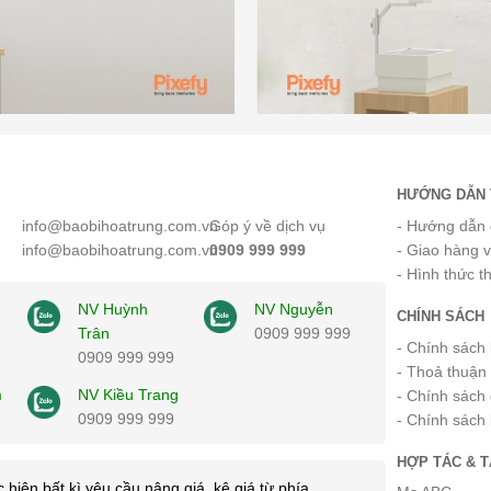
HƯỚNG DẪN 
info@baobihoatrung.com.vn
Góp ý về dịch vụ
- Hướng dẫn 
info@baobihoatrung.com.vn
0909 999 999
- Giao hàng 
- Hình thức t
NV Huỳnh
NV Nguyễn
CHÍNH SÁCH
Trân
0909 999 999
- Chính sách
0909 999 999
- Thoả thuận
m
NV Kiều Trang
- Chính sách 
0909 999 999
- Chính sách
HỢP TÁC & T
 hiện bất kì yêu cầu nâng giá, kê giá từ phía