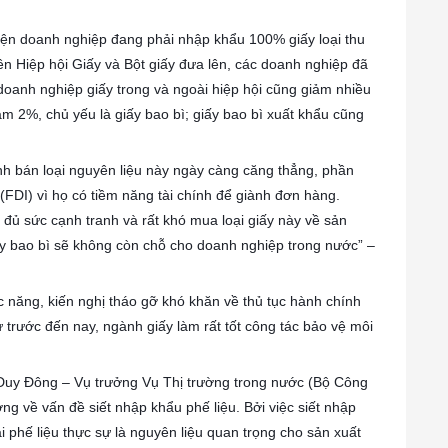
ì hiện doanh nghiệp đang phải nhập khẩu 100% giấy loại thu
iên Hiệp hội Giấy và Bột giấy đưa lên, các doanh nghiệp đã
 doanh nghiệp giấy trong và ngoài hiệp hội cũng giảm nhiều
ảm 2%, chủ yếu là giấy bao bì; giấy bao bì xuất khẩu cũng
ranh bán loại nguyên liệu này ngày càng căng thẳng, phần
FDI) vì họ có tiềm năng tài chính để giành đơn hàng.
đủ sức cạnh tranh và rất khó mua loại giấy này về sản
iấy bao bì sẽ không còn chỗ cho doanh nghiệp trong nước” –
 năng, kiến nghị tháo gỡ khó khăn về thủ tục hành chính
ừ trước đến nay, ngành giấy làm rất tốt công tác bảo vệ môi
n Duy Đông – Vụ trưởng Vụ Thị trường trong nước (Bộ Công
g về vấn đề siết nhập khẩu phế liệu. Bởi việc siết nhập
i phế liệu thực sự là nguyên liệu quan trọng cho sản xuất