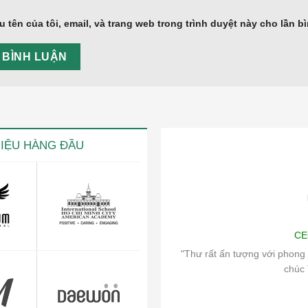
u tên của tôi, email, và trang web trong trình duyệt này cho lần bì
HIỆU HÀNG ĐẦU
iện
Art
CE
ch vụ chăm sóc khách hàng và hệ thống
"Thư rất ấn tượng với phong 
ủa công ty.
chúc 