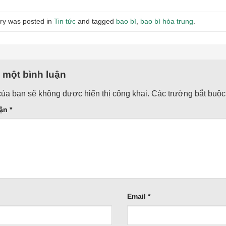
try was posted in
Tin tức
and tagged
bao bì
,
bao bì hòa trung
.
i một bình luận
của bạn sẽ không được hiển thị công khai.
Các trường bắt buộ
uận
*
Email
*