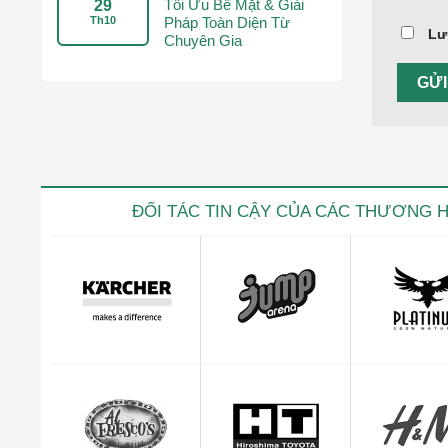
Tối Ưu Bề Mặt & Giải
29
Th10
Pháp Toàn Diện Từ
Lư
Chuyên Gia
ĐỐI TÁC TIN CẬY CỦA CÁC THƯƠNG 
Lê Văn Th
CEO Giuse
"Mình cảm thấy rất yên tâm và hài lòng với dị
quản lý đơn hàng c