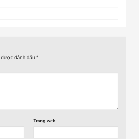
c được đánh dấu
*
Trang web