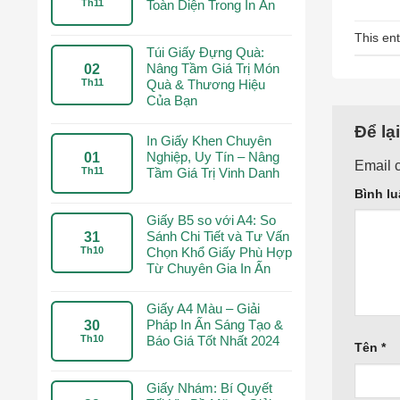
Th11
Toàn Diện Trong In Ấn
This en
Túi Giấy Đựng Quà:
Nâng Tầm Giá Trị Món
02
Th11
Quà & Thương Hiệu
Của Bạn
Để lạ
In Giấy Khen Chuyên
Nghiệp, Uy Tín – Nâng
01
Email 
Th11
Tầm Giá Trị Vinh Danh
Bình l
Giấy B5 so với A4: So
Sánh Chi Tiết và Tư Vấn
31
Th10
Chọn Khổ Giấy Phù Hợp
Từ Chuyên Gia In Ấn
Giấy A4 Màu – Giải
Pháp In Ấn Sáng Tạo &
30
Th10
Báo Giá Tốt Nhất 2024
Tên
*
Giấy Nhám: Bí Quyết