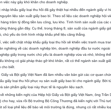
ên việc này gây khó khăn cho doanh nghiệp.
ết nhập khẩu giấy loại thu hồi đã gây thiệt hại nhiều đến ngành giấy v
 nguyên liệu sản xuất giấy bao bì. Theo số liệu các doanh nghiệp hội v
ại hàng trăm tỷ đồng tiền lưu công, lưu kho. Tình hình sản xuất của các
hững tháng gần đây. Cụ thể, trong tháng 8, sản xuất của ngành giấy gi
, chủ yếu do tình hình nhập khẩu phế liệu căng thẳng.
, việc siết chặt nhập khẩu giấy loại thu hồi sẽ khiến việc tranh mua t
ần nghiêng về các doanh nghiệp lớn, doanh nghiệp đầu tư nước ngoài (
ghiệp giấy trong nước chủ yếu là doanh nghiệp vừa và nhỏ, không thể 
Nếu không có giải pháp tháo gỡ khó khăn, rất có thể ngành sản xuất g
 cho biết.
i Giấy và Bột giấy Việt Nam đã làm nhiều văn bản gửi các cơ quan chức
u giấy loại thu hồi phục vụ sản xuất giấy bao bì cho ngành giấy. Bởi t
và sản phẩm giấy loại này thực tế là nguyên liệu sạch.
 về những kiến nghị của Hiệp hội Giấy và Bột giấy Việt Nam, ông Trầ
 cho hay, vừa rồi Bộ trưởng Bộ Công Thương đã kiến nghị với Thủ tướn
 số loại phế liệu để bảo vệ môi trường là đúng, nhưng có rất nhiều loạ